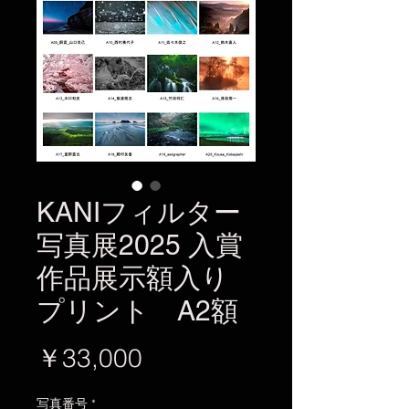
KANIフィルター
写真展2025 入賞
作品展示額入り
プリント A2額
価
￥33,000
格
写真番号
*