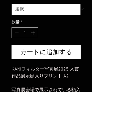
数量
*
カートに追加する
KANIフィルター写真展2025 入賞
作品展示額入りプリント A2
写真展会場で展示されている額入
り写真の販売となります。
入賞作品40点が対象となりま
す。
リストから選んで頂き、ご購入頂
く流れとなります。