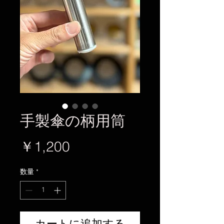
手製傘の柄用筒
価
￥1,200
格
数量
*
カートに追加する