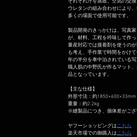
それぞれ汗を蒸散、空気の交換
ウレタンの組み合わせにより、体
多くの場面で使用可能です。
製品開発のきっかけは、写真家
が、材料、工程を吟味して作っ
量産対応では接着剤を使うのが
も考え、手作業で時間をかけて
年の半分を車中泊されている写
職人肌の中野氏が作るマット、
品となっています。
【主な仕様】
外形寸法：約1850×600×33mm
重量：約2.2kg
※縫製品につき、個体差がござ
ヤフーショッピングは
こちら
楽天市場での御購入は
こちら