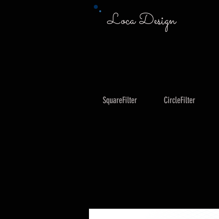
Loca Design
SquareFilter
CircleFilter