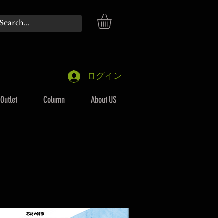
ログイン
Outlet
Column
About US