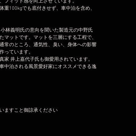
、フィット感を向上させています。
重100kgでも底付きせず、車中泊を含め、
 小林義明氏の意向を聞いた製造元の中野氏
たマットです。マットを三層にする工程で、
通常のところ、通気性、臭い、身体への影響
作っています。
真家 井上嘉代子氏も御愛用されています。
車中泊される風景愛好家にオススメできる逸
いますこと御諒承ください