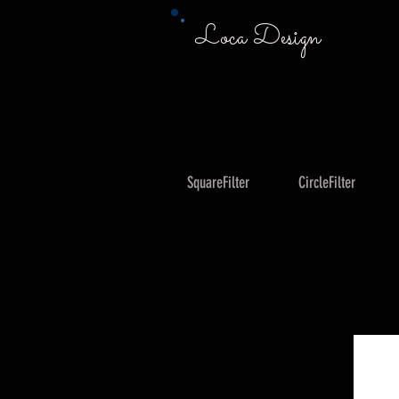
Loca Design
SquareFilter
CircleFilter