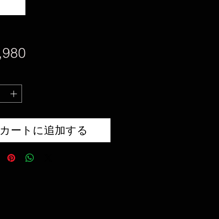
価
,980
格
カートに追加する