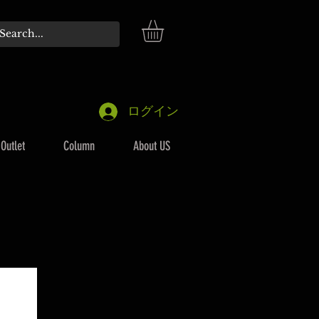
ログイン
Outlet
Column
About US