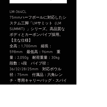
LM-364CL
75mmハーフボールに対応したシ
ステム三脚「LMサミット（LM
SUMMIT）」シリーズ。高品質な
ボディとカーボンパイプ採用。
【主な仕様】
全高：1,700mm 縮長：
598mm 最低高：96mm 重
量：2,050g 耐荷重量：30kg
段数：4段 パイプ径：
36/32/28/25mm 対応ボウル
径：75mm 付属品：六角レン
チ・専用キャリーバッグ・スパイ
ク石突・ハーフボールアダプター
楽天市場でのご購入は
こちら
ヤフーショッピングでのご購入は