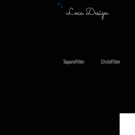
Loca Design
SquareFilter
CircleFilter