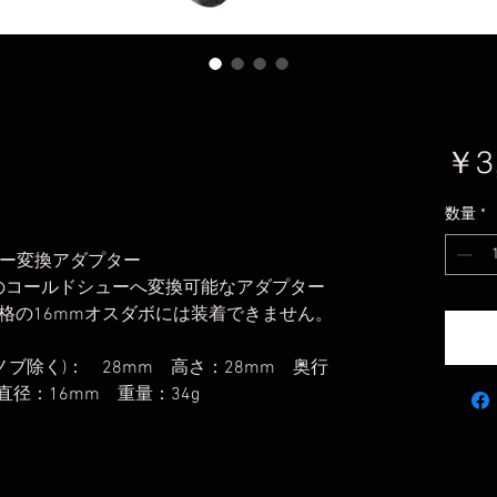
￥3
数量
*
シュー変換アダプター
向のコールドシューへ変換可能なアダプター
格の16mmオスダボには装着できません。
(ノブ除く)： 28mm 高さ：28mm 奥行
径：16mm 重量：34g