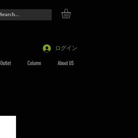
ログイン
Outlet
Column
About US