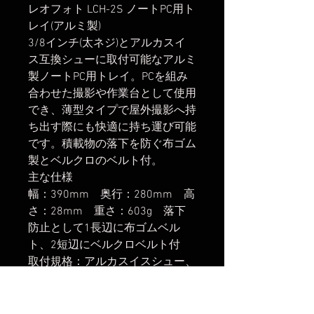
レオフォト LCH-2S ノートPC用ト
レイ(アルミ製)
3/8インチ(太ネジ)とアルカスイ
ス互換シューに取付可能なアルミ
製ノートPC用トレイ。PCを組み
合わせた撮影や作業台として使用
でき、薄型タイプで屋外撮影へ持
ち出す際にも快適に持ち運び可能
です。積載物の落下を防ぐ布ゴム
製とベルクロのベルト付。
主な仕様
幅：390mm 奥行：280mm 高
さ：28mm 重さ：603g 落下
防止として1長辺に布ゴムベル
ト、2短辺にベルクロベルト付
取付規格：アルカスイスシュー、
UNC3/8(太ネジ)
楽天市場でのご購入は
こちら