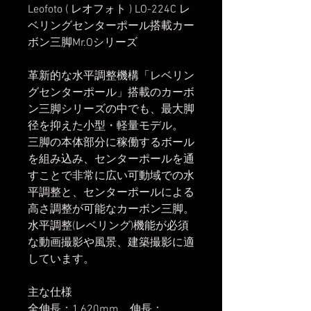
Leofoto ( レオフォト ) LO-224C レ
ベリングセンターポール搭載カー
ボン三脚Mr.Oシリーズ
革新的な水平調整機構「レベリン
グセンターポール」搭載のカーボ
ン三脚シリーズの中でも、最大脚
径を抑えた小型・軽量モデル。
三脚の本体部分に稼働するボール
を組み込み、センターポールを通
すことで非常に広い可動域での水
平調整と、センターポールによる
高さ調整が可能なカーボン三脚。
水平調整(レベリング)機能が必須
な動画撮影や風景、建築撮影に適
しています。
主な仕様
全伸長：1,620mm 伸長：