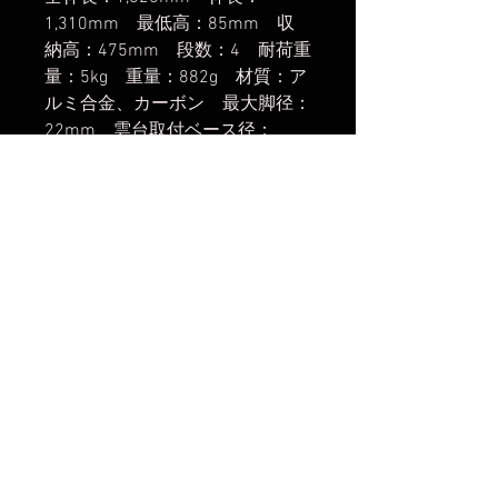
1,310mm 最低高：85mm 収
納高：475mm 段数：4 耐荷重
量：5kg 重量：882g 材質：ア
ルミ合金、カーボン 最大脚径：
22mm 雲台取付ベース径：
42mm 雲台取付ネジ：3/8(太ネ
ジ) 付属品：ショートセンター
ポール、メンテナンス工具、専用
キャリーバッグ
楽天市場でのご購入は
こちら
ヤフーショッピングでのご購入は
こちら
Amazonでのご購入は
こちら
まだレビューはありません