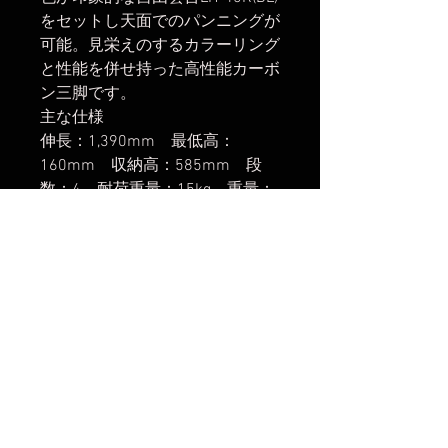
をセットし天面でのパンニングが
可能。見栄えのするカラーリング
と性能を併せ持った高性能カーボ
ン三脚です。
主な仕様
伸長：1,390mm 最低高：
160mm 収納高：585mm 段
数：4 耐荷重量：15kg 重量：
1,980g 材質：アルミ合金、カー
ボン、チタン 最大脚径：
32mm 付属品：メンテナンス工
具、専用キャリーバッグ、スパイ
ク石突 雲台：LH-40R(BL)
楽天市場でのご購入は
こちら
ヤフーショッピングでのご購入は
こちら
Amazonでのご購入は
こちら