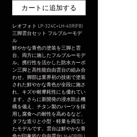
カートに追加する
レオフォト LP-324C+LH-40R(FB)
三脚雲台セット フルブルーモデ
ル
鮮やかな青色の塗装を三脚と雲
台、両方に施したフルブルーモデ
ル。携行性を活かした防水カーボ
ン三脚と高性能自由雲台の組み合
わせ。脚部は業界初の技術で塗装
された鮮やかな青色が全段に施さ
れ、キズや耐摩耗性にも優れてい
ます。さらに新開発の浸水防止機
構を備え、チタン製のパーツを採
用し腐食への耐性を高めるなど、
タフな造りと小型・軽量を両立し
たモデルです。雲台は鮮やかな青
色が印象的な自由雲台LH-40R(BL)