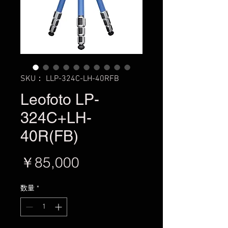
SKU： LLP-324C-LH-40RFB
Leofoto LP-
324C+LH-
40R(FB)
価
￥85,000
格
数量
*