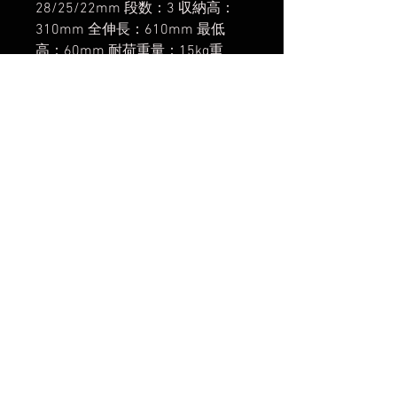
28/25/22mm 段数：3 収納高：
310mm 全伸長：610mm 最低
高：60mm 耐荷重量：15kg重
量：880g 付属品：専用メンテナ
ンス工具、専用キャリーバッグ、
スパイク石突
楽天市場でのご購入は
こちら
ヤフーショッピングでのご購入は
こちら
Amazonでのご購入は
こちら
まだレビューはありません
最初のレビューを書きませんか？ あ
なたのご意見・ご要望をぜひ共有して
ください。