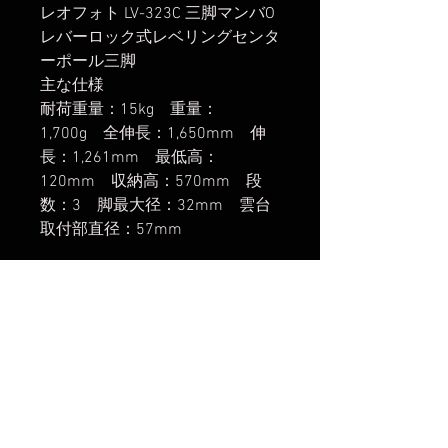
レオフォト LV-323C 三脚マンバO
レバーロック式レベリングセンタ
ーポール三脚
主な仕様
耐荷重量：15kg 重量：
1,700g 全伸長：1,650mm 伸
長：1,261mm 最低高：
120mm 収納高：570mm 段
数：3 脚最大径：32mm 雲台
取付部直径：57mm
楽天市場でのご購入は
こちら
ヤフーショッピングでのご購入は
こちら
Amazonでのご購入は
こちら