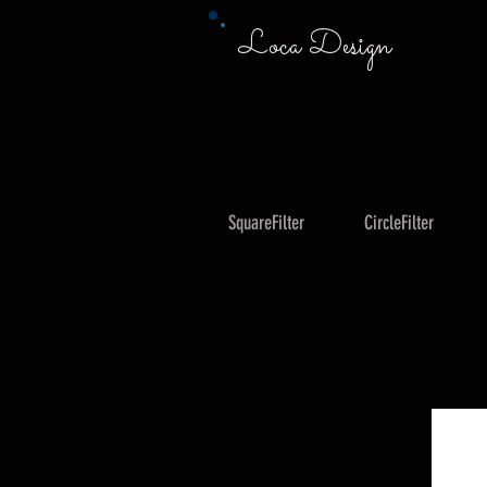
Loca Design
SquareFilter
CircleFilter