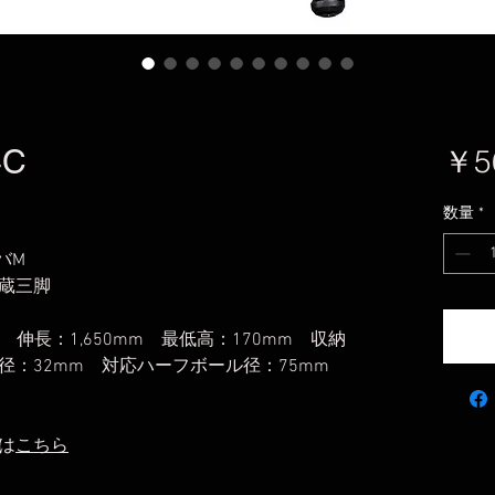
4C
￥5
数量
*
バM
蔵三脚
g 伸長：1,650mm 最低高：170mm 収納
大径：32mm 対応ハーフボール径：75mm
は
こちら