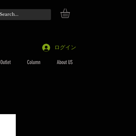
ログイン
Outlet
Column
About US