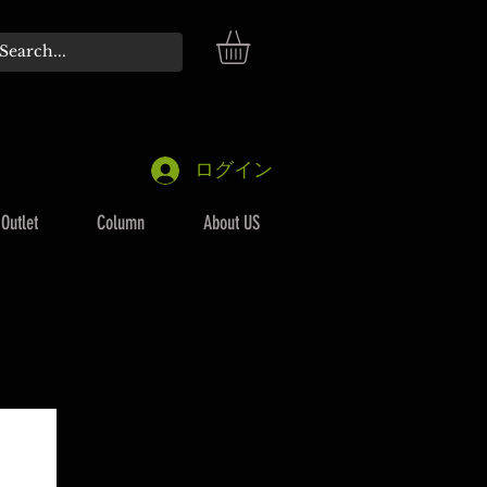
ログイン
Outlet
Column
About US