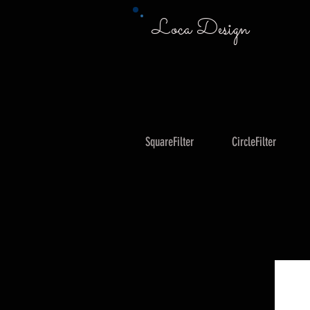
Loca Design
SquareFilter
CircleFilter