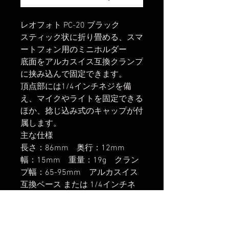
レオフォト PC-20 ブラック
スティック状に折り畳める、スマ
ートフォン用のミニホルダー
底面をアルカスイス互換クランプ
に挟み込んで固定できます。
頂点部には1/4インチネジを備
え、マイクやライトを固定できる
ほか、捻じ込み式のキャップが付
属します。
主な仕様
長さ：86mm 奥行：12mm
幅：15mm 重量：19g クラン
プ幅：65-95mm アルカスイス
互換ベース または 1/4インチネ
ジ(細ネジ)に取付可能
楽天市場でのご購入は
こちら