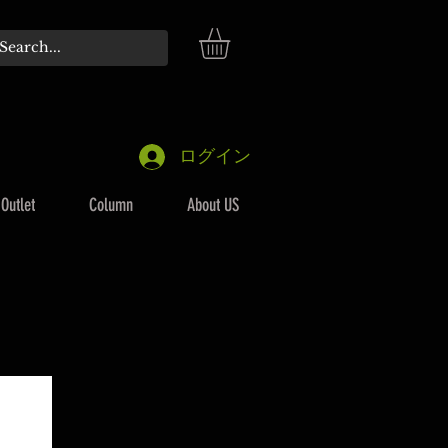
ログイン
Outlet
Column
About US