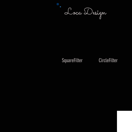
Loca Design
SquareFilter
CircleFilter