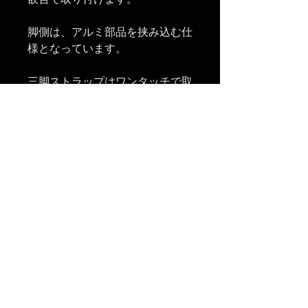
嵌合で取り付けます。
脚側は、アルミ部品を挟み込む仕
様となっています。
三脚ストラップはワンタッチで取
り外しできる仕様となっておりま
す。
楽天市場でのご購入は
こちら
ヤフーショッピングでのご購入は
こちら
Amazonでのご購入は
こちら
まだレビューはありません