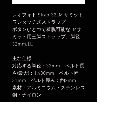
レオフォト Strap-32LM サミット
ワンタッチ式ストラップ
ボタンひとつで着脱可能なLMサ
ミット用三脚ストラップ。脚径
32mm用。
主な仕様
対応する脚径：32mm ベルト長
さ(最大)：1,400mm ベルト幅：
31mm ベルト厚み：約2mm
素材：アルミニウム・ステンレス
鋼・ナイロン
楽天市場でのご購入は
こちら
ヤフーショッピングでのご購入は
こちら