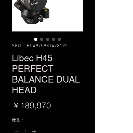
SKU： ET-4975981478192
Libec H45
PERFECT
BALANCE DUAL
HEAD
価
￥189,970
格
数量
*