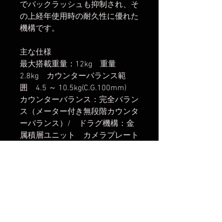
でバックラッシュも抑制され、そ
の上経年使用時の耐久性に優れた
機構です。
主な仕様
最大搭載重量：12kg 重量
2.8kg カウンターバランス範
囲 4.5 ～ 10.5kg(C.G.100mm)
カウンターバランス：完全バラン
ス（メーター付き無段階カウンタ
ーバランス）/ ドラグ機構：金
属積層ユニット カメラプレート
: スライドプレート（Manfrotto
Sachtler互換） カメラプレート
移動幅 : +/-30mm カメラ取付 :
1/4"ネジ+ビデオボス 予備ネジ :
1/4" ネジ及び 3/8" ネジ 各1個
水準器 : LED照明付 ヘッド取
付：75mm/フラットベース