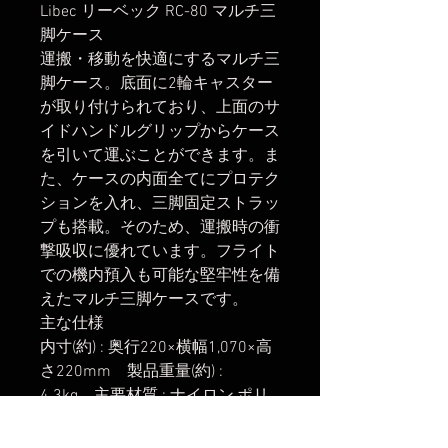
Libec リーベック RC-80 マルチ三
脚ケース
運搬・移動を快適にするマルチ三
脚ケース。底面に2輪キャスター
が取り付けられており、上面のサ
イドハンドルグリップからケース
を引いて運ぶことができます。ま
た、ケースの内面全てにプロテク
ションを入れ、三脚固定ストラッ
プも搭載。そのため、運搬時の衝
撃吸収に優れています。フライト
での機内預入も可能な堅牢性を備
えたマルチ三脚ケースです。
主な仕様
内寸(約) : 奥行220×横幅1,070×高
さ220mm 製品重量(約) :
4.3kg 主要材質 : ナイロン,ポリ
エステル,TPE,PE,PP 保証期間 :
購入日から12ヶ月 原産国 : 台湾