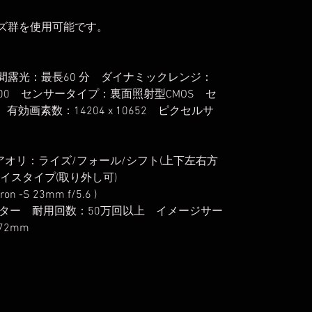
ンズ群を使用可能です。
時間露光：最長60 分 ダイナミックレンジ：
 - 25600 センサータイプ：裏面照射型CMOS セ
40 有効画素数：14204 x 10652 ピクセルサ
換 アオリ：ライズ/フォール/シフト(上下左右方
イスタイプ(取り外し可)
on -S 23mm f/5.6 )
ター 耐用回数：50万回以上 イメージサー
2mm