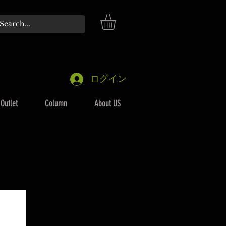
ログイン
Outlet
Column
About US