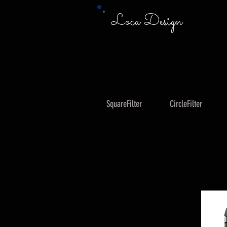
Loca Design
SquareFilter
CircleFilter