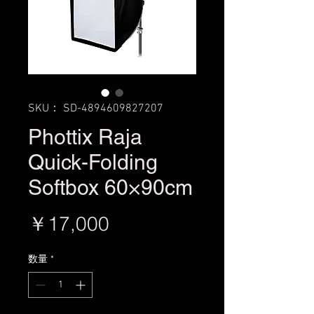
SKU： SD-4894609827207
Phottix Raja
Quick-Folding
Softbox 60×90cm
価
￥17,000
格
数量
*