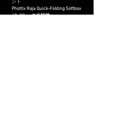
ント
Phottix Raja Quick-Folding Softbox
60×90cmの光特性：
光損失 (ストップ)
インナーディフューザー：-0.7
インナーディフューザー ＋ アウ
ターディフューザー：-1.5
グリッド：-0.4
アウターディフューザー ＋ グリ
ッド：-1.5
インナーディフューザー ＋ アウ
ターディフューザー ＋ グリッ
ド：-2.2
楽天市場でのご購入は
こちら
ヤフーショッピングでのご購入は
こちら
Amazonでのご購入は
こちら