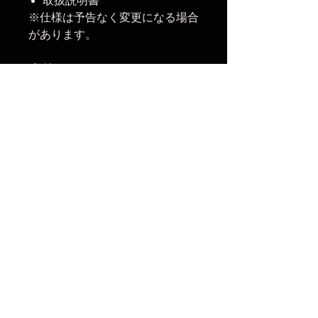
取扱説明書
※仕様は予告なく変更になる場合
があります。
収納
180mm x 830mm（マウ
時寸法
ント込）
使用
800mm x 1200mm x
時寸法
520mm（マウント込）
重量
1480g（マウント込）
マウ
Bowens
ント
Phottix Raja Quick-Folding Softbox
80x120cmの光特性：
光損失 (ストップ)
インナーディフューザー：-0.2
インナーディフューザー ＋ アウ
ターディフューザー：-0.7
グリッド：-0.0