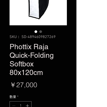
SKU： SD-4894609827269
Phottix Raja
Quick-Folding
Softbox
80x120cm
価
￥27,000
格
数量
*