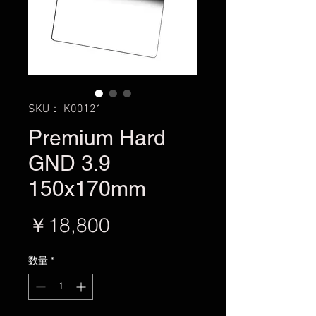
SKU： K00121
Premium Hard
GND 3.9
150x170mm
価
￥18,800
格
数量
*