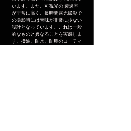
います。また、可視光の 透過率
が非常に高く、長時間露光撮影で
の撮影時には青味が非常に少ない
設計となっています。これは一般
的なものと異なることを実感しま
す。撥油、防水、防塵のコーティ
ングが非常に強く、一般の布でも
拭ける程で、特に手の油等をサッ
と拭けて撮影に移れるのがありが
たい。一般的には専用のパットや
布で拭かなければならない。
楽天市場でのご購入は
こちら
ヤフーショッピングでのご購入は
こちら
Amazonでのご購入は
こちら