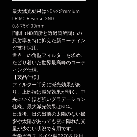
最大減光効果はND4のPremium
LR MC Reverse GND
0.6 75x100mm
面間（ND箇所と透過箇所間）の
反射率を特に抑えた新コーティン
グ技術採用。
世界一の角型フィルターを求め、
たどり着いた世界最高峰のコーテ
ィング仕様。
【製品仕様】
フィルター半分に減光効果があ
り、上部端は減光効果が弱く、中
央にいくほど強いグラデーション
仕様。最大減光効果はND4。
日没後、日の出前の太陽のない撮
影や太陽があっても雲に隠れた光
量が少ない状況で有用です。
光学ガラス ドイツ製B270を採用