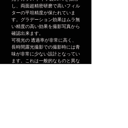
し、両面超精密研磨で高いフィル
ターの平坦精度が保たれていま
す。グラデーション効果はムラ無
い精度の高い効果を撮影写真から
確認出来ます。
可視光の 透過率が非常に高く、
長時間露光撮影での撮影時には青
味が非常に少ない設計となってい
ます。これは一般的なものと異な
ることを実感します。撥油、防
水、防塵のコーティングが非常に
強く、一般の布でも拭ける程で、
特に手の油等をサッと拭けて撮影
に移れるのがありがたい。一般的
には専用のパットや布で拭かなけ
ればならない。
楽天市場でのご購入は
こちら
ヤフーショッピングでのご購入は