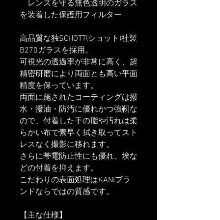
レンズを守る無色透明のガラス
を装着した保護用フィルター
高品質な独SCHOTT(ショット)社製
B270ガラスを採用。
可視光の透過率が非常に高く、超
精密研磨により両面とも高い平面
精度を保っています。
両面に施されたコーティングは撥
水・撥油・防汚に優れかつ強靭な
ので、付着した手の脂や汚れは柔
らかい布で素早く拭き取ってスト
レスなく撮影に移れます。
さらに帯電防止性にも優れ、埃な
どの付着を抑えます。
こだわりの表面処理はKANIブラ
ンドならではの質感です。
【主な仕様】