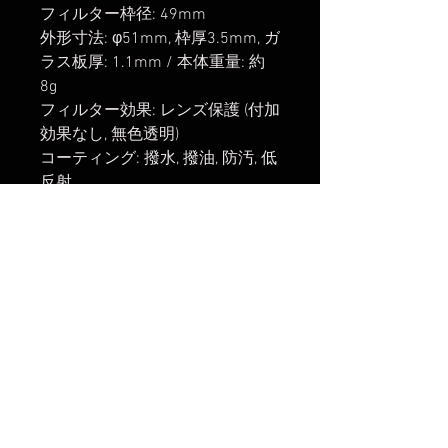
フィルター枠径: 49mm
外形寸法: φ51mm, 枠厚3.5mm, ガ
ラス板厚: 1.1mm / 本体重量: 約
8g
フィルター効果: レンズ保護 (付加
効果なし, 無色透明)
コーティング: 撥水, 撥油, 防汚, 低
反射
材質: 光学ガラス (独SCHOTT社
B270)
付属品: 収納ケース
※レンズキャップ・フィルター等
の取付可
楽天市場でのご購入は
こちら
ヤフーショッピングでのご購入は
こちら
Amazonでのご購入は
こちら