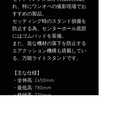
れ、特にワンオペの撮影現場でお
すすめの製品。
セッティング時のスタンド損傷を
防止する為、センターポール底部
にはゴムパッドを装備。
また、急な機材の落下を防止する
エアクッション機構も搭載してい
る、万能ライトスタンドです。
【主な仕様】
・全伸高: 2450mm
・最低高: 780mm
・格納高: 770mm
・本体重量: 1.82kg
・耐荷重: 5kg
・エアークッション: あり
・ダボ形状: オスダボ 1/4インチ
ねじ