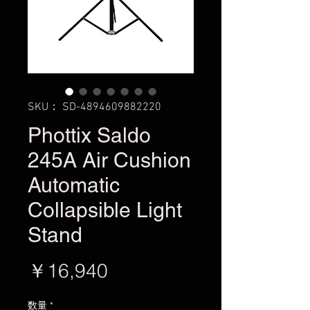
SKU： SD-4894609882220
Phottix Saldo
245A Air Cushion
Automatic
Collapsible Light
Stand
価
￥16,940
格
数量
*