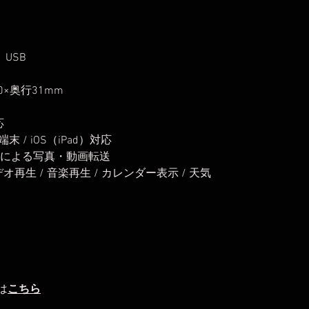
、USB
0×奥行31mm
応
末 / iOS（iPad）対応
ンによる写真・動画転送
オ再生 / 音楽再生 / カレンダー表示 / 天気
は
こちら