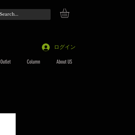
ログイン
Outlet
Column
About US