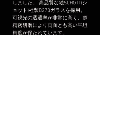
しました。 高品質な独SCHOTT(シ
ョット)社製B270ガラスを採用。
可視光の透過率が非常に高く、超
精密研磨により両面とも高い平坦
精度が保たれています。
主な仕様
効果:最大ND8(3絞り分) フィル
ター径：46mm用 独SCHOTT社
製B270ガラス使用
楽天市場でのご購入は
こちら
ヤフーショッピングでのご購入は
こちら
Amazonでのご購入は
こちら
まだレビューはありません