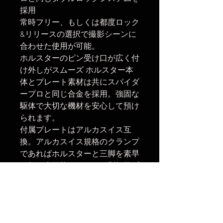
採用
常時フリー、もしくは都度ロック
&リリースの選択で撮影シーンに
合わせた使用が可能。
ホルスターのピン受け口が広く付
け外しがスムーズ ホルスター本
体とプレート素材は共にスパイダ
ープロと同じ合金を採用。強固な
駆体で大切な機材を安心して預け
られます。
付属プレートはアルカスイス互
換。アルカスイス規格のクランプ
であればホルスターと三脚を素早
く行き来可能です。また別規格プ
レート取付け用ネジ穴も装備して
います。
ミラーレス、小型一眼レフ、小型
ビデオ機まで対応します。