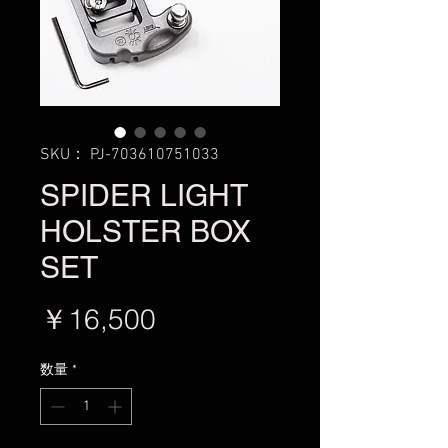
SKU： PJ-703610751033
SPIDER LIGHT
HOLSTER BOX
SET
価
￥16,500
格
数量
*