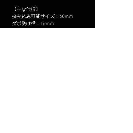
【主な仕様】
挟み込み可能サイズ：60mm
ダボ受け径：16mm
重量：510g
【取扱開始】
2024年5月16日
楽天市場でのご購入は
こちら
Yahoo!ショッピングでのご購入は
こちら
Amazonでのご購入は
こちら
まだレビューはありません
最初のレビューを書きませんか？ あ
なたのご意見・ご要望をぜひ共有して