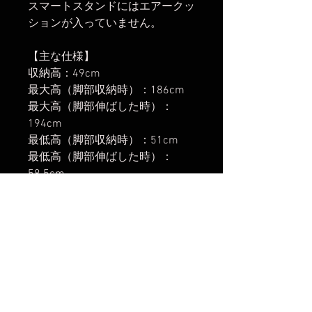
スマートスタンドにはエアークッ
ションが入っていません。
【主な仕様】
収納高：49cm
最大高（脚部収納時）：186cm
最大高（脚部伸ばした時）：
194cm
最低高（脚部収納時）：51cm
最低高（脚部伸ばした時）：
58.5cm
段数：5段
重量：1.34kg
耐荷重：3kg
【取扱開始】
2024年5月16日
楽天市場でのご購入は
こちら