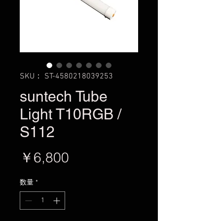
SKU： ST-4580218039253
suntech Tube
Light T10RGB /
S112
価
￥6,800
格
数量
*