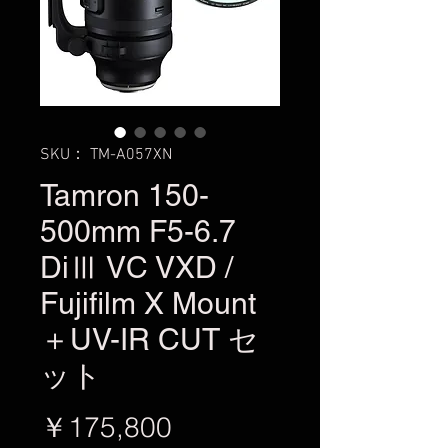
SKU： TM-A057XN
Tamron 150-
500mm F5-6.7
DiⅢ VC VXD /
Fujifilm X Mount
＋UV-IR CUT セ
ット
価
￥175,800