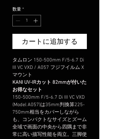
格
数量
*
カートに追加する
タムロン 150-500mm F/5-6.7 Di
III VC VXD / A057 フジフイルム X
マウント
KANI UV-IRカット 82mmが付いた
お得なセット
150-500mm F/5-6.7 Di III VC VXD
(Model A057)は35mm判換算225-
750mm相当をカバーしながら
も、コンパクトなサイズとズーム
全域で画面の中央から四隅まで非
常に高い描写性能を両立。三脚使