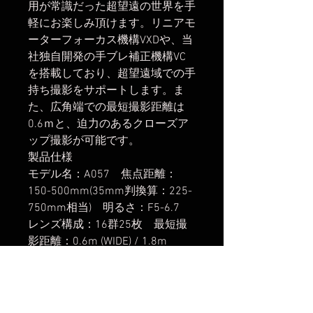
用が常識だった超望遠の世界を手
軽にお楽しみ頂けます。リニアモ
ーターフォーカス機構VXDや、当
社独自開発の手ブレ補正機構VC
を搭載しており、超望遠域での手
持ち撮影をサポートします。ま
た、広角端での最短撮影距離は
0.6ｍと、迫力のあるクローズア
ップ撮影が可能です。
製品仕様
モデル名：A057 焦点距離：
150-500mm(35mm判換算：225-
750mm相当) 明るさ：F5-6.7
レンズ構成：16群25枚 最短撮
影距離：0.6m (WIDE) / 1.8m
(TELE) 最大撮影倍率：1:3.1
(WIDE) / 1:3.7 (TELE) フィルター
径：φ82mm 最大径：φ93mm
長さ：209.9mm(レンズ先端から