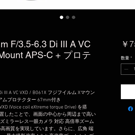
 F/3.5-6.3 Di III A VC
￥7
 X Mount APS-C + プロテ
数量
*
Di III A VC VXD / B061X フジフイルム Xマウン
レミアムプロテクター 67mm付き
e coil eXtreme torque Drive) を搭
置したことで、画面の中心から周辺まで高い
サイズミラーレス一眼カメラ 対応 高倍率ズーム
の高画質を実現しています。さらに、広角 端