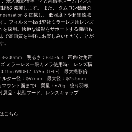
m 、最大撮影倍率 1:2 と高倍率ズーム レンズ
性能を発揮します。 また、 タムロン独自の
 Compensation を搭載し、 低照度下や超望遠域
す。フィルター径は弊社ミラーレス用レンズ
m を採用。快適な撮影をサポートする機能も
まで高画質を手軽にお楽しみいただくことが
す。
-300mm 明るさ：F3.5-6.3 画角(対角画
PS-Cサイズ ミラーレス一眼カメラ使用時) レンズ構
 (WIDE) / 0.99m (TELE) 最大撮影倍
ELE) フィルター径：φ67mm 最大径：φ75.5mm
からマウント面まで) 質量：620g 絞り羽根：
標準付属品：花型フード、レンズキャップ
は
こちら