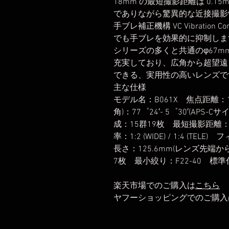
18mm の最短撮影距離は 0.15
でありながら驚異的な近接撮影
手ブレ補正機構 VC Vibration
でも手ブレを効果的に抑制しま
シリーズの多くと共通のφ67m
充実しており、広角から超望遠
できる、実用性の高いレンズで
主な仕様
モデル名：B061X 焦点距離：18
角)：77゜24′- 5゜30′(A
成：15群19枚 最短撮影距離：0.15m
率：1:2 (WIDE) / 1:4 (T
長さ：125.6mm(レンズ先端
7枚 最小絞り：F22-40 
楽天市場でのご購入は
こちら
ヤフーショッピングでのご購入