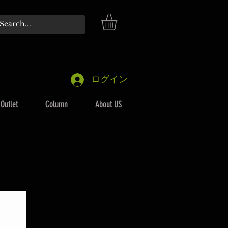
ログイン
Outlet
Column
About US