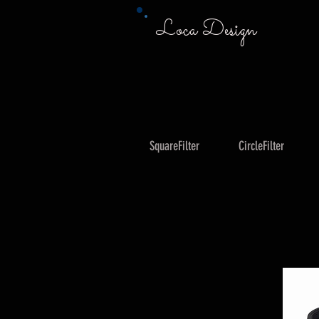
Loca Design
SquareFilter
CircleFilter