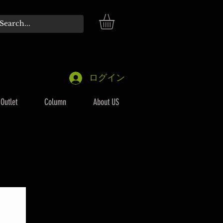
ログイン
Outlet
Column
About US