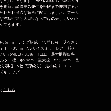
質にあります。初代のModel A036のサイ
を刷新。諸収差の発生を極限まで抑制するた
それぞれ最適な箇所に配置しました。ズーム
な描写性能と大口径ならではの美しくやわら
ができます。
8-75mm レンズ構成：15群17枚 明るさ：
'-32°11' <35mmフルサイズミラーレス一眼カ
(WIDE) / 0.38m (TELE) 最大撮影倍率：
TELE) フィルター径：φ67mm 最大径：φ75.8mm 長
 絞り羽根：9枚(円形絞り) 最小絞り：F22
ズキャップ
は
こちら