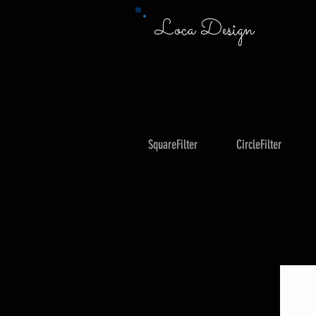
Loca Design
SquareFilter
CircleFilter