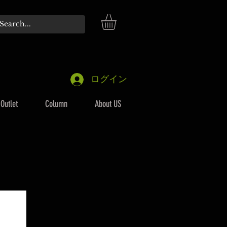
ログイン
Outlet
Column
About US