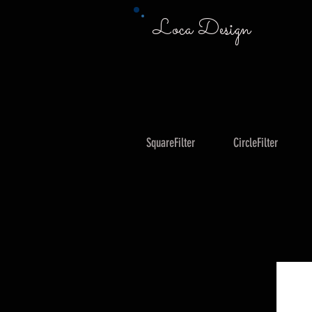
Loca Design
SquareFilter
CircleFilter