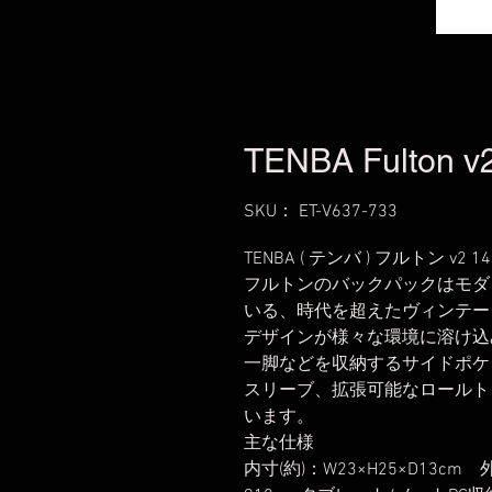
TENBA Fulton v2
SKU： ET-V637-733
TENBA ( テンバ ) フルトン v2 14L 
フルトンのバックパックはモダ
いる、時代を超えたヴィンテー
デザインが様々な環境に溶け込
一脚などを収納するサイドポケ
スリーブ、拡張可能なロールト
います。
主な仕様
内寸(約)：W23×H25×D13cm 