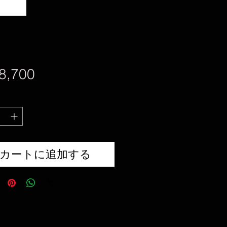
価
8,700
格
カートに追加する