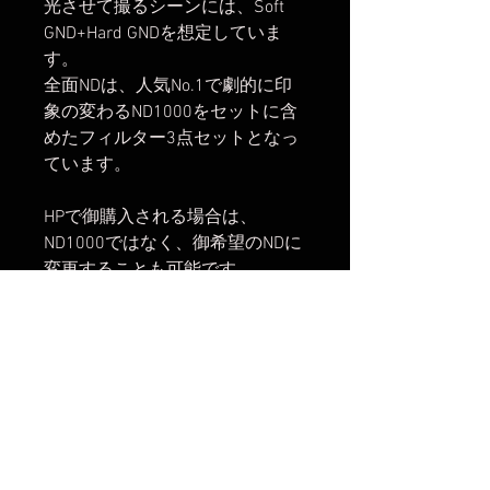
光させて撮るシーンには、Soft
GND+Hard GNDを想定していま
す。
全面NDは、人気No.1で劇的に印
象の変わるND1000をセットに含
めたフィルター3点セットとなっ
ています。
HPで御購入される場合は、
ND1000ではなく、御希望のNDに
変更することも可能です。
全面NDは、ND4、ND8、ND16、
ND32、ND64、ND128、ND400、
ND1000、ND10000、ND32000の
10種類ありますので、その中か
ら選択することも出来ます。
パッケージ写真は山本学先生の御
写真となります。
楽天市場でのご購入は
こちら