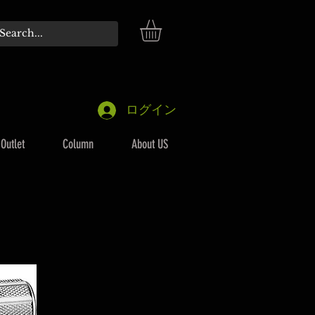
ログイン
Outlet
Column
About US