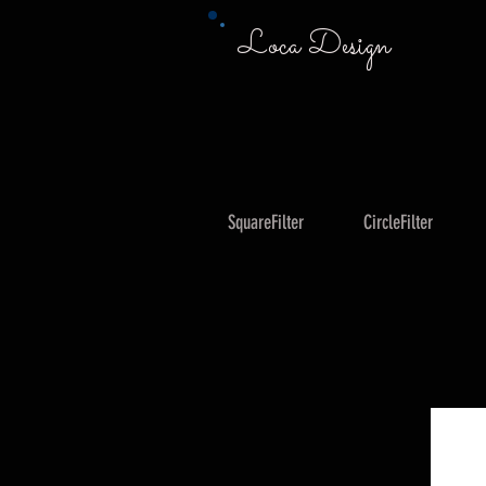
Loca Design
SquareFilter
CircleFilter