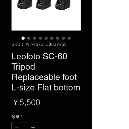
SKU： WT-4573138039458
Leofoto SC-60
Tripod
Replaceable foot
L-size Flat bottom
価
￥5,500
格
数量
*