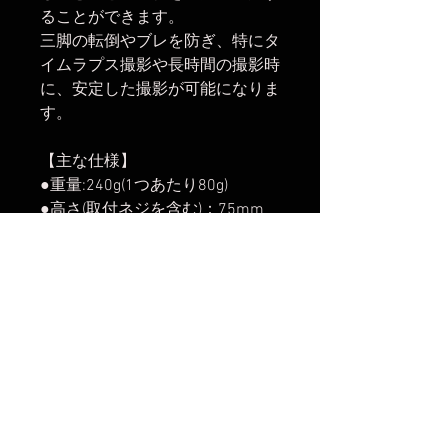
ることができます。
三脚の転倒やブレを防ぎ、特にタ
イムラプス撮影や長時間の撮影時
に、安定した撮影が可能になりま
す。
【主な仕様】
●重量:240g(1つあたり80g)
●高さ(取付ネジを含む)：75mm
●幅:46mm
●取付ネジ規格：3/8"(太ネジ)
※細ネジ規格の三脚には取り付
けできません
【関連商品】
・
SC-50 三脚石突セット(大型フ
ラット)
・
SC-80 三脚石突セット(大型フ