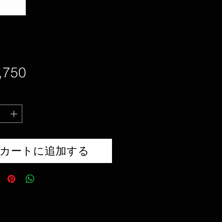
価
,750
格
カートに追加する