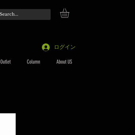
ログイン
Outlet
Column
About US