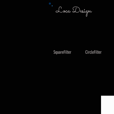
Loca Design
SquareFilter
CircleFilter