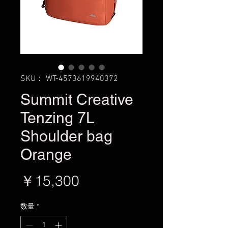
SKU： WT-4573619940372
Summit Creative
Tenzing 7L
Shoulder bag
Orange
価
￥15,300
格
数量
*