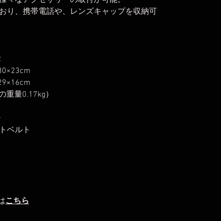
様々なアクセサリーの取付が可能。
おり、携帯電話や、レンズキャップを収納可
R
×23cm
×16cm
重量0.17kg）
チ
トベルト
は
こちら