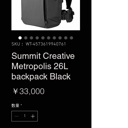
SKU： WT-4573619940761
Summit Creative
Metropolis 26L
backpack Black
価
￥33,000
格
数量
*