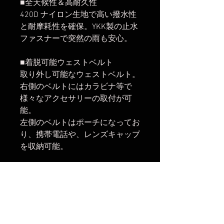
■全天候性＆高耐久性
420D ナイロン生地で高い撥水性
と耐摩耗性を確保。YKK製の止水
ファスナーで突然の雨も安心。
■着脱可能ウェストベルト
取り外し可能なウェストベルト。
右側のベルトにはカラビナ等で
様々なアクセサリーの取付が可
能。
左側のベルトはポーチになってお
り、携帯電話や、レンズキャップ
を収納可能。
【主な仕様】
型番：SUM-METROPOLIS26L-BK
外寸：（高さ×幅×奥行き）
49×30×23cm
内寸：（高さ×幅×奥行き）