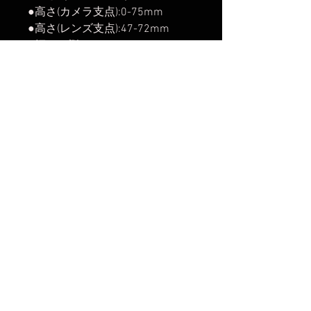
●高さ(カメラ支点):0-75mm
●高さ(レンズ支点):47-72mm
●幅(ノブ除):53mm
●幅(ノブ込):84mm
●取付規格:アルカスイス
●カメラ取付方式:スクリューノブ
●取付ネジ規格[カメラ側]:1/4(細
ネジ）
●取付ネジ規格[レンズ側]:1/4(細
ネジ）,3/8(太ネジ)
【発送開始】
2025年12月24日
楽天市場でのご購入は
こちら
ヤフーショッピングでのご購入は
こちら
Amazonでのご購入は
こちら