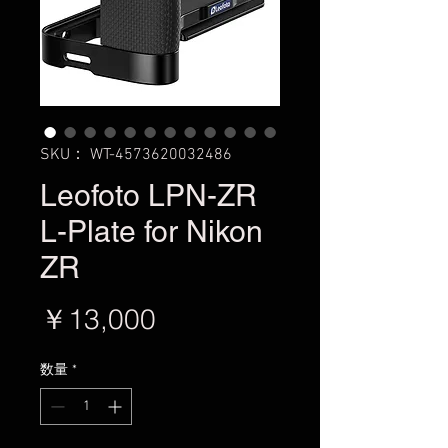
SKU： WT-4573620032486
Leofoto LPN-ZR
L-Plate for Nikon
ZR
価
￥13,000
格
数量
*