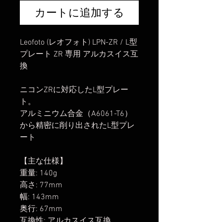
カートに追加する
Leofoto (レオフォト) LPN-ZR / L型
プレート ZR 専用 アルカスイス互
換
ニコンZRに対応したL型プレー
ト。
アルミニウム合金（A6061-T6）
から精密に削り出されたL型プレ
ート
【主な仕様】
重量: 140g
高さ: 77mm
幅: 143mm
奥行: 67mm
互換性: アルカスイス互換