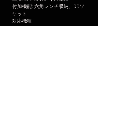
付加機能: 六角レンチ収納、QDソ
ケット
対応機種
Nikon ZR
【出荷開始日】
2026年5月22日
楽天市場でのご購入は
こちら
ヤフーショッピングでのご購入は
こちら
Amazonでのご購入は
こちら
まだレビューはありません
最初のレビューを書きませんか？ あ
なたのご意見・ご要望をぜひ共有して