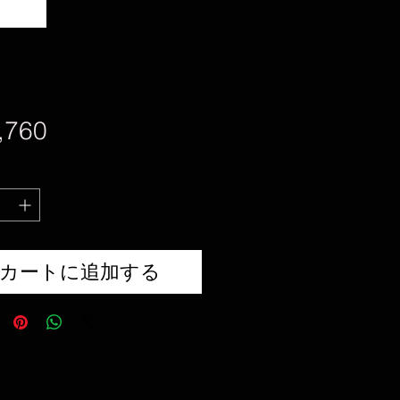
価
,760
格
カートに追加する