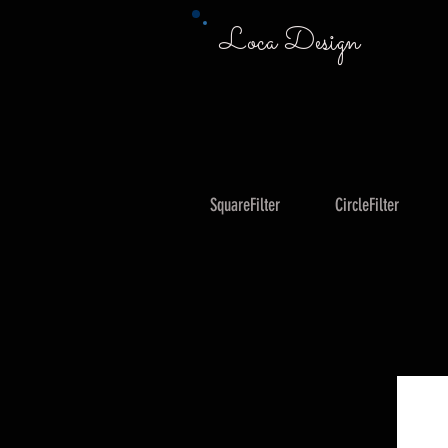
Loca Design
SquareFilter
CircleFilter