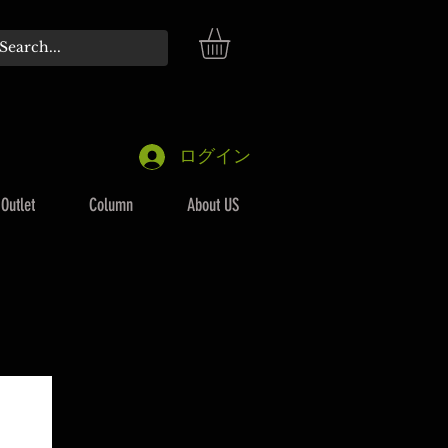
ログイン
Outlet
Column
About US