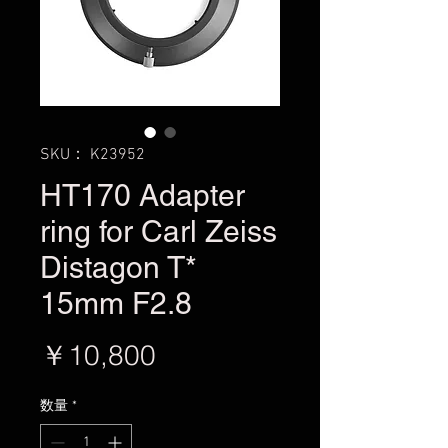
SKU： K23952
HT170 Adapter
ring for Carl Zeiss
Distagon T*
15mm F2.8
価
￥10,800
格
数量
*