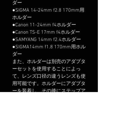
ダー
●SIGMA 14-24mm f2.8 170mm用
ホルダー
●Canon 11-24mm f4ホルダー
●Canon TS-E 17mm f4ホルダー
●SAMYANG 14mm f2.4ホルダー
●SIGMA14mm f1.8 170mm用ホル
ダー
また、ホルダーは別売のアダプタ
ーセットを使用することによっ
て、レンズ口径の違うレンズも使
用可能です。ホルダーにアダプタ
ーを装着し、その後にステップア
ップリングを装着する形になりま
す。使用可能なレンズ口径は
95mm、86mm、82mm、77mm
となります。当アダプターはリー
ズナブルで軽量、コンパクトで付
け回しが非常に簡単に出来ること