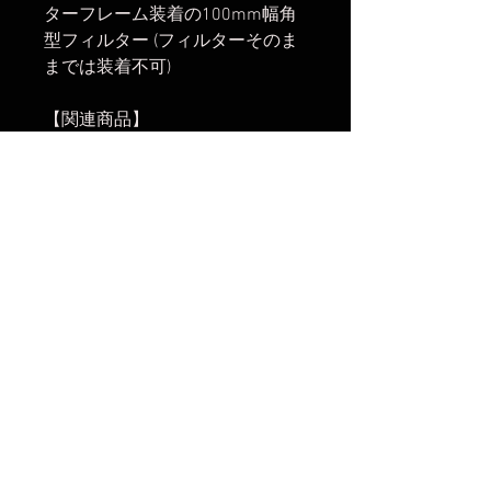
ターフレーム装着の100mm幅角
型フィルター (フィルターそのま
までは装着不可)
【関連商品】
・
Switch Holder S100IV (HT100IV
専用アタッチメント)
・
S100IV Switch Holder
set (S100IV+HT100IVホルダー本
体)
・
HT100IV Switch Holder + CPL
set (HT100IVホルダーセット)
・
Switch Holder S100 (HT100III専
用アタッチメント)
・
S100 Switch Holder
set (S100+HT100IIIホルダー本体)
・
HT100III Switch Holder + CPL
set (HT100IIIホルダーセット)
・
Switch Holder S150 (HT150III専