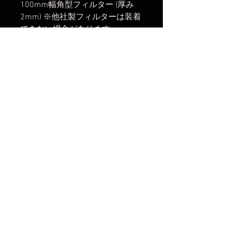
100mm幅角型フィルター (厚み
2mm) ※他社製フィルターは装着
できない場合があります
※ケラレ対策のため、フィルター
ホルダー側1スロットの合計2ス
ロット運用を推奨
【関連商品】
・
Switch Holder S100IV (HT100IV
専用アタッチメント)
・
S100IV Switch Holder
set (S100IV+HT100IVホルダー本
体)
・
HT100IV Switch Holder + CPL
set (HT100IVホルダーセット)
・
Switch Holder S100 (HT100III専
用アタッチメント)
・
S100 Switch Holder
set (S100+HT100IIIホルダー本体)