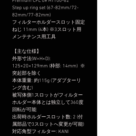
Premium CPL 0# HT100-82
Step up ring set (67-82mm/72-
82mm/77-82mm)
フィルターホルダースロット固定
ねじ 11mm (4本) ※3スロット用
メンテナンス用工具
【主な仕様】
外形寸法(W×H×D):
125×20×129mm (枠部: 14mm) ※
突起部を除く
本体重量: 約115g (アダプターリ
ング含む)
被写体側1スロットがフィルター
ホルダー本体とは独立して360度
回転が可能
出荷時ホルダースロット数: 2 (付
属部品で3スロットへ変更が可能)
対応角型フィルター: KANI