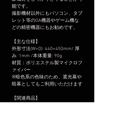
能です。
撮影機材以外にもパソコン、タブ
レット等のOA機器やゲーム機な
どの精密機器にもお勧めです。
【主な仕様】
外形寸法(W×D): 440×450mm/ 厚
み: 1mm /本体重量: 90g
材質：ポリエステル製マイクロフ
ァイバー
※暗色系の色味のため、遮光幕や
暗幕としてもご利用いただけます
【関連商品】
・
Camera Wrapping Cloth
Orange/Black
・
Camera Wrapping Cloth
Blue/Black